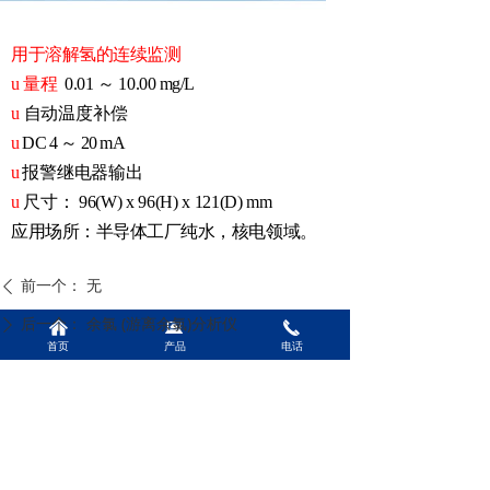
用于溶解氢的连续监测
u
量程
0.01
～
10.00 mg/L
u
自动温度补偿
u
DC 4 ～ 20 mA
u
报警继电器输出
u
尺寸： 96(W) x 96(H) x 121(D) mm
应用场所：半导体工厂纯水，核电领域。
前一个：
无
ꄴ
后一个：
余氯 (游离余氯)分析仪
ꄲ
낀
뀵
끅
首页
产品
电话
Shanghai Bionics Co.Ltd
TEL：+86-21-64365784
手机：138 1791 6963
E-mail: bionics_kevin@163.com