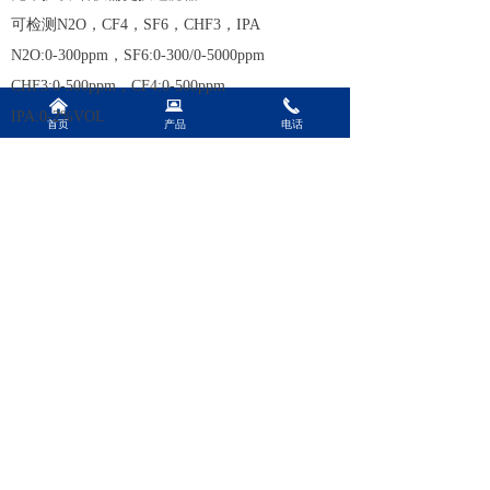
可检测N2O，CF4，SF6，CHF3，IPA
N2O:0-300ppm，SF6:0-300/0-5000ppm
CHF3:0-500ppm，CF4:0-500ppm
낀
뀵
끅
IPA:0-2%VOL
首页
产品
电话
前一个：
手提式NDIR非色散式红外气体监测仪
ꄴ
后一个：
无
ꄲ
Shanghai Bionics Co.Ltd
TEL：+86-21-64365784
手机：138 1791 6963
E-mail: bionics_kevin@163.com
邮编：201199
网址：www.bionics.com.cn
地址：上海市闵行区莘建路228弄2号楼2004室
沪ICP备2023023322号-1